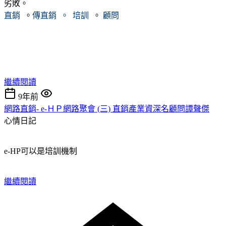
劣敗。
直銷
。
傳直銷
。
培訓
。
顧問
繼續閱讀
9年前
網路直銷- e-ＨＰ網路聚會 (三) 直銷產業資深名顧問譚聲傑
心情日記
e-HP可以是培訓機制
繼續閱讀