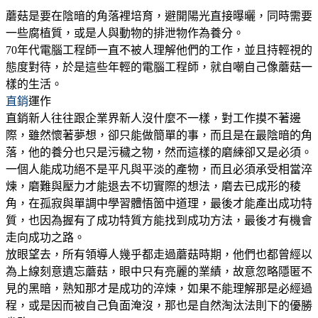
蘑菇是要在陰暗的角落裡培育，避開陽光直接曝曬，同時需要
一些腐植質，或是人與動物的排泄物作為養分。
70年代電腦工程師一直不被人理解他們的工作，並且持輕視的
態度對待，於是這些年輕的電腦工程師，就自嘲自己像蘑菇一
樣的生活。
直銷
運作
直銷新人往往跟企業界新人沒什麼不一樣，對工作摸不著邊
際，雖然懷著夢想，卻只能做簡單的事，而且是在最陰暗的角
落，他的養分也只是污穢之物，然而這樣的磨練卻又是必須。
一個人能成功絕不是平凡與平淡的產物，而且必須承受相當淬
煉，磨難與壓力才能退去不切實際的想法，磨去已成形的稜
角，在孤寂與單調中學習體悟箇中道理，最後才能產出成功特
質，也因為握有了成功特質方能找到成功方法，最後才有機會
走向成功之路。
放眼望去，所有領導人幾乎都走過蘑菇時期，他們也都曾經以
為上線刻意遺忘蘑菇，眼中只有亮麗的業績，故意忽略隱匿不
見的黑暗，熟知那才是成功的淬煉，如果不能理解那是必經過
程，或是因而被自己負面淹沒，那也是自然淘汰法則下的優勝